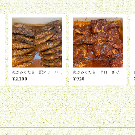
ぬかみそだき 訳アリ い
ぬかみそだき 辛口 さば
わし（5尾入り）
（2切れ入り）
¥2,100
¥920