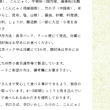
国産）、こんにゃく、芋精粉（国内産、海藻粉/水酸
ム（こんにゃく用凝固剤）、竹の子（中国産）、米
がらし、昆布、塩、山椒）、醤油、砂糖、料理酒、
味料、しょうが、醸造酢（一部に大豆・小麦を含
辛子
保存方法：真空パック、クール便にて発送。冷蔵に
開封後はお早めにお食べください。
真空パック中は冷蔵にて1か月、開封後は早めにお
い。
北九州市小倉旦過市場で製造しています。
カードご希望の方は、備考欄にお書き下さい。
子さんまで安心して食べる事ができるよう、独自の
を取っています。4～5時間じっくりと炊き込んでい
まで食べられるぬかだきを提供しております。
し、辛口さば、辛口いわし、たけのこ、こんにゃく