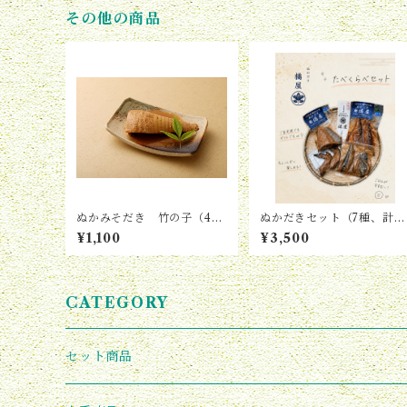
その他の商品
ぬかみそだき 竹の子（4個
ぬかだきセット（7種、計4
入り）
パック）
¥1,100
¥3,500
CATEGORY
セット商品