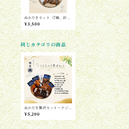
ぬかだきセット（7種、計4
パック）
¥3,500
同じカテゴリの商品
ぬかだき贅沢セット〜クジ
ラ入り〜
¥5,200