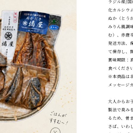
ラジル産/
化カルシウ
ぬか（とう
みりん風調
む）、赤唐
発送方法、
て保存し、
賞味期限：
食べくださ
※本商品は
メッセージ
大人からお
製法で臭み
るため、骨
さば、いわ