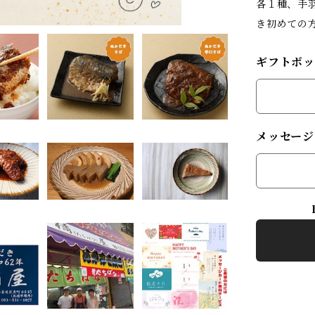
各１種、手
き初めての
ギフトボ
メッセージ