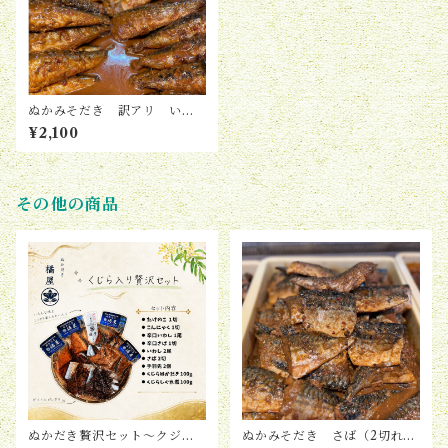
ぬかみそだき 訳アリ いわ
し（5尾入り）
¥2,100
その他の商品
ぬかだき贅沢セット〜クジラ
ぬかみそだき さば（2切れ入