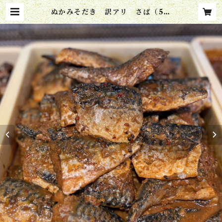
ぬかみそだき 訳アリ さば（5切
れ入り） | ぬかだき 橘屋