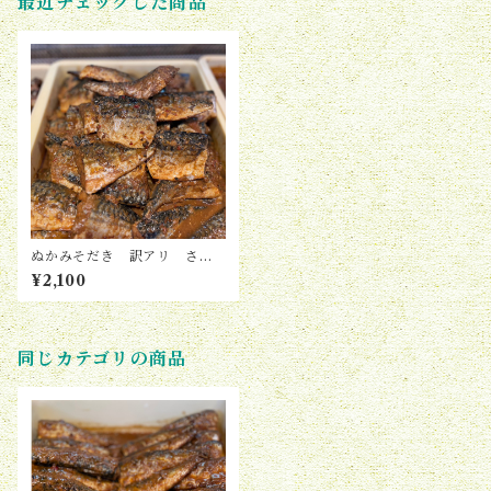
最近チェックした商品
ぬかみそだき 訳アリ さば
（5切れ入り）
¥2,100
同じカテゴリの商品