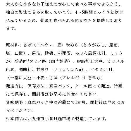
大人から小さなお子様まで安心して食べる事ができるよう、
独自の製法で臭みを取っています。4～5時間じっくりと炊き
込んでいるため、骨まで食べられるぬかだきを提供しており
ます。
原材料：さば（ノルウェー産）米ぬか（とうがらし、昆布、
塩、山椒）、醤油、砂糖、料理酒、みりん風調味料、しょう
が、醸造酢/アミノ酸（国内製造）、脱脂加工大豆、カラメル
色素、調味料、甘味料（サッカリンNa）、ビタミンB1、
（一部に大豆・小麦・さば（アレルギー）を含む）
発送方法、保存方法：真空パック、クール便にて発送。冷蔵
にて保存し、開封後はお早めにお食べください。
賞味期限：真空パック中は冷蔵にて1か月、開封後は早めにお
食べください。
※本商品は北九州市小倉旦過市場で製造しています。