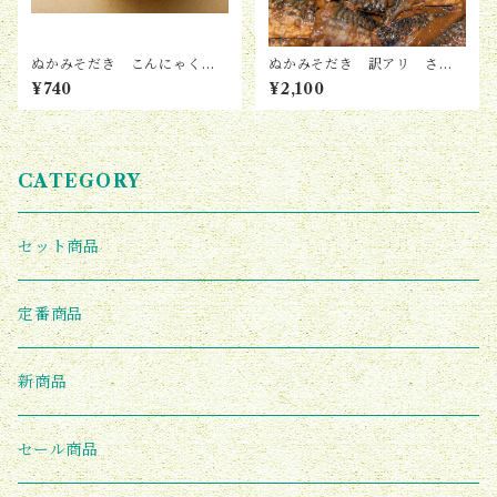
ぬかみそだき こんにゃく（4
ぬかみそだき 訳アリ さば
個入り）
（5切れ入り）
¥740
¥2,100
CATEGORY
セット商品
定番商品
新商品
セール商品