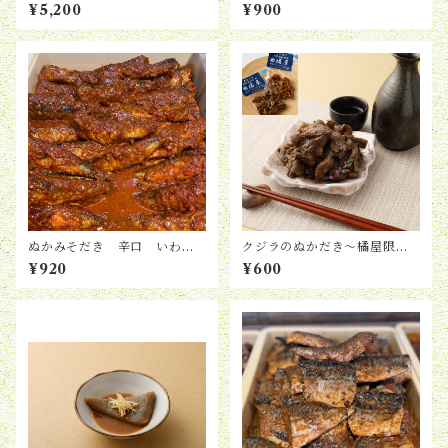
入り〜
り）
¥5,200
¥900
ぬかみそだき 辛口 いわし
クジラのぬかだき〜橘屋限定
（2尾入り）
商品〜（100g）
¥920
¥600