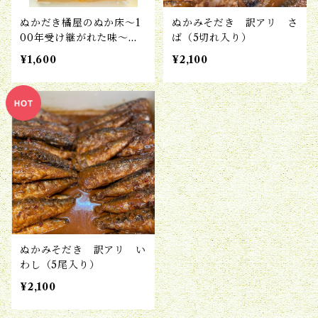
ぬかだき橘屋のぬか床〜1
ぬかみそだき 訳アリ さ
00年受け継がれた味〜（1
ば（5切れ入り）
kg）
¥1,600
¥2,100
ぬかみそだき 訳アリ い
わし（5尾入り）
¥2,100