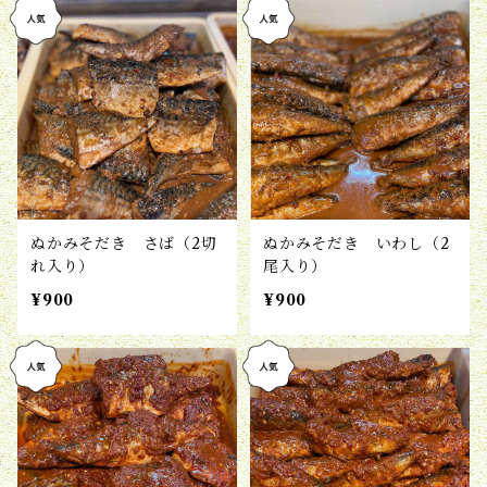
ぬかみそだき さば（2切
ぬかみそだき いわし（2
れ入り）
尾入り）
¥900
¥900