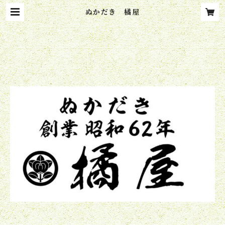
ぬかだき 橘屋