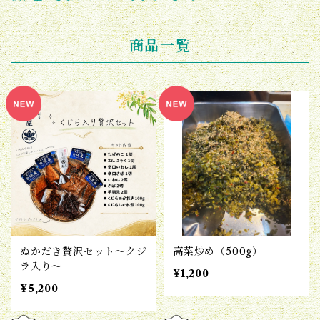
商品一覧
ぬかだき贅沢セット〜クジ
高菜炒め（500g）
ラ入り〜
¥1,200
¥5,200