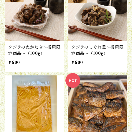
クジラのぬかだき〜橘屋限
クジラのしぐれ煮〜橘屋限
定商品〜（100g）
定商品〜（100g）
¥600
¥600