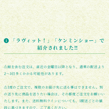
「ラヴィット！」「ケンミンショー」で
紹介されました‼︎
⚠️鯨を含む注文は、直近の金曜日以降となり、通常の配送より
2〜3日多くかかる可能性があります。
⚠️1度のご注文で、複数のお届け先に送る事はできません。別
の送り先に商品を送りたい場合は、その都度ご注文をお願いい
たします。また、送料無料ラインについても、1配送ごとの値
段に基づきますので、ご了承ください。